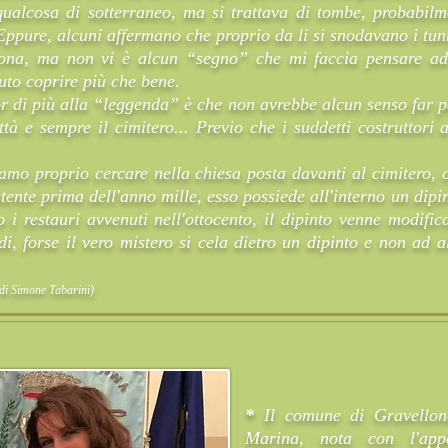
qualcosa di sotterraneo, ma si trattava di tombe, probabilm
ppure, alcuni affermano che proprio da li si snodavano i tun
zona, ma non vi è alcun “segno” che mi faccia pensare ad 
uto coprire più che bene.
 di più alla “leggenda” è che non avrebbe alcun senso far pa
città e sempre il cimitero... Previo che i suddetti costruttor
iamo proprio cercare nella chiesa posta davanti al cimitero
stente prima dell'anno mille, esso possiede all'interno un dip
restauri avvenuti nell'ottocento, il dipinto venne modifica
 forse il vero mistero si cela dietro un dipinto e non ad a
di Simone Tabarini)
*
Il comune di Gravellon
Marina, nota con l'appe