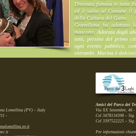
Divenuta famosa in tutta It
ed è valso al Comune il p
della Cultura del Gatto.
Gravellona ha adottato l
mascotte.
Adorata dagli abi
tutti, persino del primo ci
ogni evento pubblico, con
entrambi. Marina è
dolciss
Amici del Parco dei T
na Lomellina (PV) – Italy
Via XX Settembre, 46 
11 -
Cel 3478134398 – Sig
Cel 3397522225 – Sig.
nalomellina.pv.it
ec.it
Per informazioni chiam