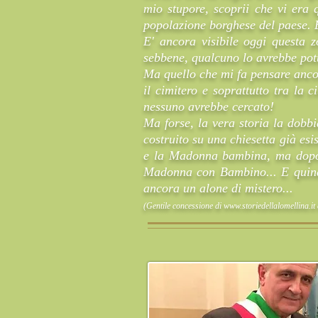
mio stupore, scoprii che vi era 
popolazione borghese del paese. E
E' ancora visibile oggi questa 
sebbene, qualcuno lo avrebbe pot
Ma quello che mi fa pensare ancor
il cimitero e soprattutto tra la 
nessuno avrebbe cercato!
Ma forse, la vera storia la dobb
costruito su una chiesetta già esi
e la Madonna bambina, ma dopo i 
Madonna con Bambino... E quindi,
ancora un alone di mistero...
(Gentile concessione di
www.storiedellalomellina.it