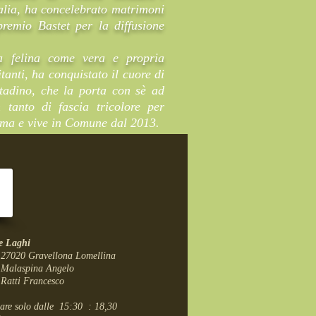
alia, ha concelebrato matrimoni
remio Bastet per la diffusione
a felina come vera e propria
tanti, ha conquistato il cuore di
ttadino, che la porta con sè ad
 tanto di fascia tricolore per
ima e vive in Comune dal 2013.
re Laghi
- 27020 Gravellona Lomellina
. Malaspina Angelo
 Ratti Francesco
are solo dalle 15:30 : 18,30