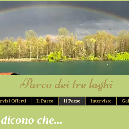
​Parco dei tre laghi
rvizi Offerti
Il Parco
Il Paese
Interviste
Gal
 dicono che...