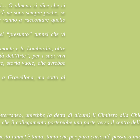
i... O almeno si dice che ci
c'è ne sono sempre poche, se
e vanno a raccontare quello
el “presunto” tunnel che vi
iemonte e la Lombardia, oltre
à dell'Arte”, per i suoi vivi
se, storia vuole, che avrebbe
 a Gravellona, ma sotto al
terraneo, unirebbe (a detta di alcuni) il Cimitero alla Ch
 che il collegamento porterebbe una parte verso il centro dell
uesto tunnel è tanta, tanto che per pura curiosità passai a mi