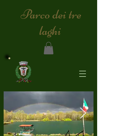
​Parco dei tre
laghi