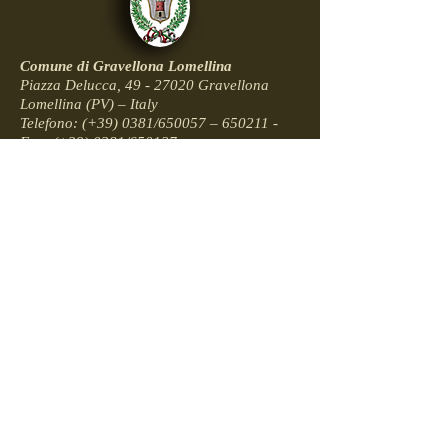
Comune di Gravellona Lomellina
Piazza Delucca, 49 - 27020 Gravellona
Lomellina (PV) – Italy
Telefono: (+39) 0381/650057 – 650211 -
Fax: (+39) 0381/650127
E-
mail:
protocollo@comune.gravellonalomelli
na.pv.it
PEC: comunegravellonalomellina@pec.it
Codice fiscale: 85001830182 - Partita Iva:
00503370181​
Amici del Parco dei Tre Laghi
Via XX Settembre, 46 - 27020 Gravellona
Lomellina
Cel 3478134398 – Sig. Malaspina Angelo
Cel 3397522225 – Sig. Ratti Francesco