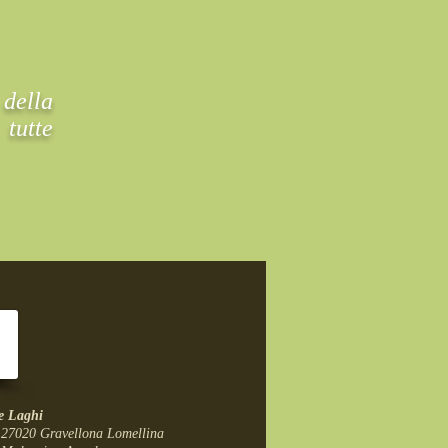
della
 tutte
re Laghi
- 27020 Gravellona Lomellina