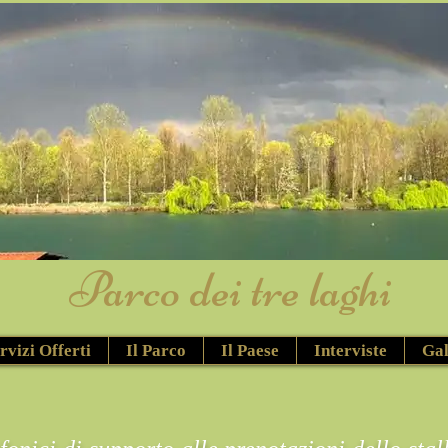
​Parco dei tre laghi
rvizi Offerti
Il Parco
Il Paese
Interviste
Gal