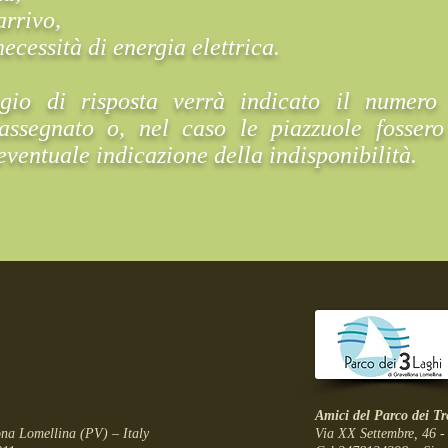
arrivo,
ecessità di energia elettrica.
gio di risposta verrà indicato il numero 
assegnato o, nel caso le piazzuole fossero
eventuale indicazion
e della indisponibilità.
Amici del Parco dei T
na Lomellina (PV) – Italy
Via XX Settembre, 46 