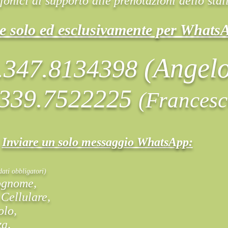
onici di supporto alle prenotazioni dello stal
are solo ed esclusivamente per Whats
(Angel
.347.8134398
339.7522225
(Francesc
Inviare un solo messaggio WhatsApp:
dati obbligatori)
ognome,
Cellulare,
olo,
za,