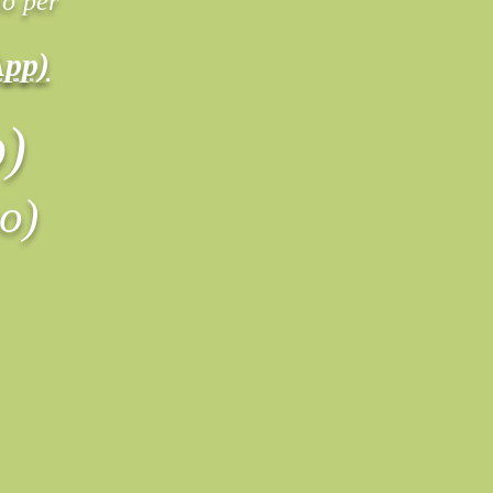
lo per
App)
o)
o)