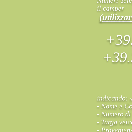
Numeri Telef
il camper
(utilizz
+39
+39.
indicando:
(
- Nome e C
- Numero di 
- Targa veic
- Provenien