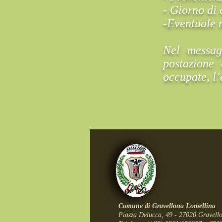
- Giorno di 
-Eventuale n
Nel messag
postazione 
occupate, l’
Comune di Gravellona Lomellina
Piazza Delucca, 49 - 27020 Gravello