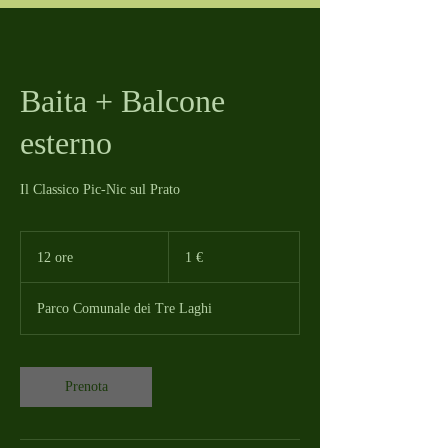
Baita + Balcone
esterno
Il Classico Pic-Nic sul Prato
1
euro
12 ore
1
1 €
2
o
Parco Comunale dei Tre Laghi
r
e
Prenota