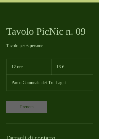
Tavolo PicNic n. 09
Tavolo per 6 persone
13
euro
12 ore
1
13 €
2
o
Parco Comunale dei Tre Laghi
r
e
Prenota
Dettagli di contatto