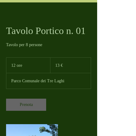
Tavolo Portico n. 01
Tavolo per 8 persone
13
euro
12 ore
1
13 €
2
o
Parco Comunale dei Tre Laghi
r
e
Prenota